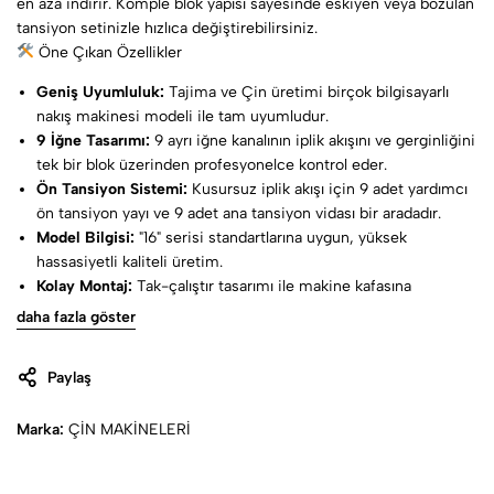
en aza indirir. Komple blok yapısı sayesinde eskiyen veya bozulan
tansiyon setinizle hızlıca değiştirebilirsiniz.
Öne Çıkan Özellikler
Geniş Uyumluluk:
Tajima ve Çin üretimi birçok bilgisayarlı
nakış makinesi modeli ile tam uyumludur.
9 İğne Tasarımı:
9 ayrı iğne kanalının iplik akışını ve gerginliğini
tek bir blok üzerinden profesyonelce kontrol eder.
Ön Tansiyon Sistemi:
Kusursuz iplik akışı için 9 adet yardımcı
ön tansiyon yayı ve 9 adet ana tansiyon vidası bir aradadır.
Model Bilgisi:
"16" serisi standartlarına uygun, yüksek
hassasiyetli kaliteli üretim.
Kolay Montaj:
Tak-çalıştır tasarımı ile makine kafasına
zahmetsizce monte edilir, bakım sürelerini kısaltır.
daha fazla göster
Dayanıklı Malzeme:
Yoğun çalışma temposuna uygun,
aşınmaya dirençli endüstriyel plastik gövde ve paslanmaz
Paylaş
metal bileşenlerden üretilmiştir.
Marka:
ÇİN MAKİNELERİ