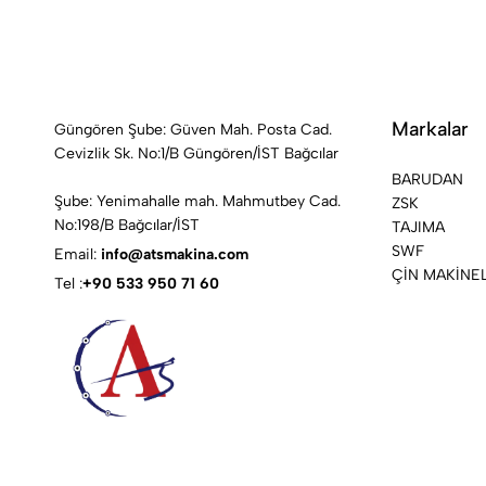
Markalar
Güngören Şube: Güven Mah. Posta Cad.
Cevizlik Sk. No:1/B Güngören/İST Bağcılar
BARUDAN
Şube: Yenimahalle mah. Mahmutbey Cad.
ZSK
No:198/B Bağcılar/İST
TAJIMA
SWF
Email:
info@atsmakina.com
ÇİN MAKİNE
Tel :
+90 533 950 71 60