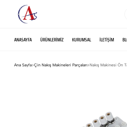
ATS
Binlerce
MAKİNA
parça,
ANASAYFA
ÜRÜNLERIMIZ
KURUMSAL
İLETIŞIM
BL
binlerce
çözüm
Ana Sayfa
Çin Nakış Makineleri Parçaları
Nakış Makinesi Ön Ta