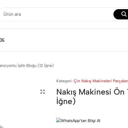
OG
nsiyonlu İplik Bloğu (12 İğne)
Kategori:
Çin Nakış Makineleri Parçaları
Nakış Makinesi Ön T
İğne)