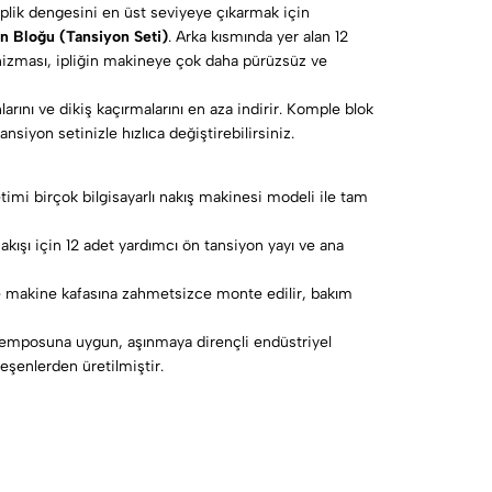
iplik dengesini en üst seviyeye çıkarmak için
on Bloğu (Tansiyon Seti)
. Arka kısmında yer alan 12
izması, ipliğin makineye çok daha pürüzsüz ve
arını ve dikiş kaçırmalarını en aza indirir. Komple blok
siyon setinizle hızlıca değiştirebilirsiniz.
imi birçok bilgisayarlı nakış makinesi modeli ile tam
akışı için 12 adet yardımcı ön tansiyon yayı ve ana
ile makine kafasına zahmetsizce monte edilir, bakım
emposuna uygun, aşınmaya dirençli endüstriyel
eşenlerden üretilmiştir.