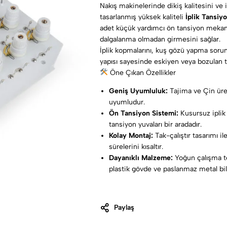
Nakış makinelerinde dikiş kalitesini ve 
tasarlanmış yüksek kaliteli
İplik Tansiy
adet küçük yardımcı ön tansiyon mekan
dalgalanma olmadan girmesini sağlar.
İplik kopmalarını, kuş gözü yapma sorunl
yapısı sayesinde eskiyen veya bozulan tan
Öne Çıkan Özellikler
Geniş Uyumluluk:
Tajima ve Çin üret
uyumludur.
Ön Tansiyon Sistemi:
Kusursuz iplik 
tansiyon yuvaları bir aradadır.
Kolay Montaj:
Tak-çalıştır tasarımı 
sürelerini kısaltır.
Dayanıklı Malzeme:
Yoğun çalışma t
plastik gövde ve paslanmaz metal bil
Paylaş