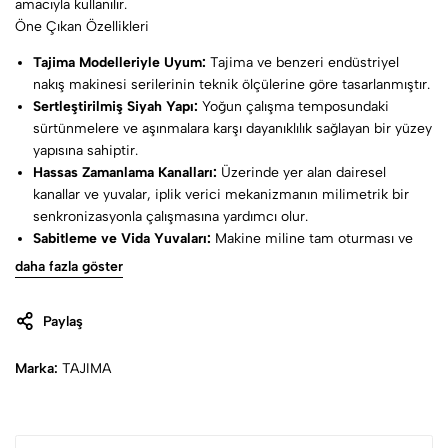
amacıyla kullanılır.
Öne Çıkan Özellikleri
Tajima Modelleriyle Uyum:
Tajima ve benzeri endüstriyel
nakış makinesi serilerinin teknik ölçülerine göre tasarlanmıştır.
Sertleştirilmiş Siyah Yapı:
Yoğun çalışma temposundaki
sürtünmelere ve aşınmalara karşı dayanıklılık sağlayan bir yüzey
yapısına sahiptir.
Hassas Zamanlama Kanalları:
Üzerinde yer alan dairesel
kanallar ve yuvalar, iplik verici mekanizmanın milimetrik bir
senkronizasyonla çalışmasına yardımcı olur.
Sabitleme ve Vida Yuvaları:
Makine miline tam oturması ve
kayma yapmaması için özel bağlantı delikleri içerir.
daha fazla göster
Paylaş
Marka:
TAJIMA