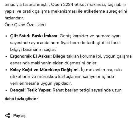
amacıyla tasarlanmıştır. Open 2234 etiket makinesi, taşınabilir
yapısı ve pratik çalışma mekanizması ile etiketleme süreçlerini
hızlandırır.
Öne Çıkan Özellikleri
Çift Satırlı Baskı İmkanı:
Geniş karakter ve numara ayarı
sayesinde aynı anda hem fiyat hem de tarih gibi iki farklı
bilgiyi basmanızı sağlar.
Ergonomik El Askısı:
Bileğe takılan koruma ipi, yoğun çalışma
esnasında makinenin elden düşmesini önler.
Kolay Kağıt ve Mürekkep Değişimi:
İç mekanizması, rulo
etiketlerin ve mürekkep kartuşlarının saniyeler içinde
yenilenmesine uygun yapıdadır.
Dengeli Tetik Yapısı:
Rahat basılan tetiği sayesinde uzun
süreli etiketleme işlerinde el yorgunluğunu azaltmaya yardımcı
daha fazla göster
olur.
Paylaş