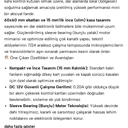
kafa kontrol kutuları olmak üzere, dar alanlarda lokal (bölgesel)
soğutma sağlamak amacıyla üretilmiş yüksek performanslı mini
bir aksiyal fandır.
60x60 mm ebatları ve 15 mm'lik ince (slim) kasa tasarımı
sayesinde en dar elektronik bölmelere bile mükemmel uyum
sağlar. Güçlendirilmiş sleeve bearing (burçlu yatak) motor
mimarisi ve optimize edilmiş çok kanatlı yapısı, tekstil
atölyelerinin 7/24 aralıksız çalışma temposunda mikroişlemcilerin
ve transistörlerin aşırı ısınarak yanmasını kesin olarak önler.
Öne Çıkan Özellikleri ve Avantajları
Kompakt ve İnce Tasarım (15 mm Kalınlık):
Standart kalın
fanların sığmadığı dikey kart yuvaları ve kapalı sürücü kasaları
için özel olarak optimize edilmiştir.
DC 12V Güvenli Çalışma Gerilimi:
0.20A gibi oldukça düşük
bir akım çekerek kontrol kartları üzerinden doğrudan
beslenebilir, sisteme ek yük bindirmez.
Sleeve Bearing (Burçlu) Motor Teknolojisi:
Yüksek devirde
dahi titreşimsiz, kararlı ve sarsıntısız çalışarak hassas lehim
noktalarını ve elektronik bileşenleri korur.
Soketli Tak-Çalıştır Yapı:
Kablo ucunda yer alan fabrikasyon
daha fazla göster