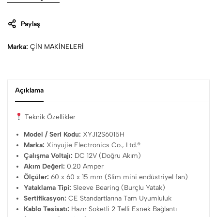
beyaz soket arayüzü sayesinde, eski arızalı fanı yerinden
çıkarıp yenisini lehim veya kablo kesme zahmeti olmadan
Paylaş
saniyeler içinde takmanıza olanak tanır.
Marka:
ÇİN MAKİNELERİ
Açıklama
Teknik Özellikler
Model / Seri Kodu:
XYJ12S6015H
Marka:
Xinyujie Electronics Co., Ltd.®
Çalışma Voltajı:
DC 12V (Doğru Akım)
Akım Değeri:
0.20 Amper
Ölçüler:
60 x 60 x 15 mm (Slim mini endüstriyel fan)
Yataklama Tipi:
Sleeve Bearing (Burçlu Yatak)
Sertifikasyon:
CE Standartlarına Tam Uyumluluk
Kablo Tesisatı:
Hazır Soketli 2 Telli Esnek Bağlantı