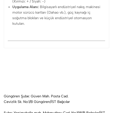
(Kırmızı: + / Siyah: -)
Uygulama Alanı:
Bilgisayarlı endüstriyel nakış makinesi
motor sürücü kartları (Dahao vb.), güç kaynağı iç
soğutma blokları ve küçük endüstriyel otomasyon
kutuları.
Güngören Şube: Güven Mah. Posta Cad.
Cevizlik Sk. No:1/B Güngören/İST Bağcılar
Şube: Yenimahalle mah. Mahmutbey Cad. No:198/B Bağcılar/İST