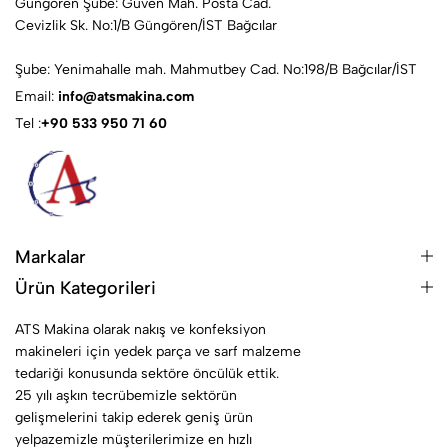
Güngören Şube: Güven Mah. Posta Cad.
Cevizlik Sk. No:1/B Güngören/İST Bağcılar
Şube: Yenimahalle mah. Mahmutbey Cad. No:198/B Bağcılar/İST
Email:
info@atsmakina.com
Tel :
+90 533 950 71 60
Markalar
Ürün Kategorileri
ATS Makina olarak nakış ve konfeksiyon
makineleri için yedek parça ve sarf malzeme
tedariği konusunda sektöre öncülük ettik.
25 yılı aşkın tecrübemizle sektörün
gelişmelerini takip ederek geniş ürün
yelpazemizle müşterilerimize en hızlı