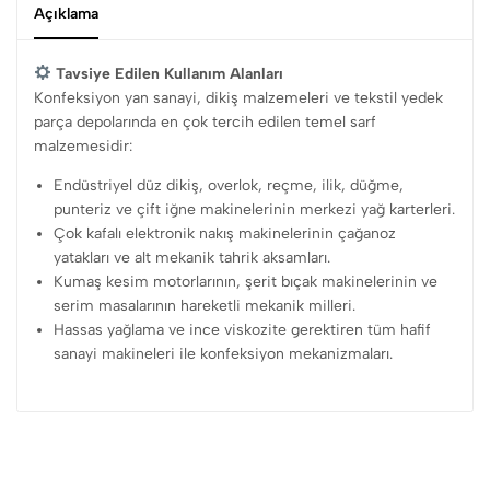
Açıklama
uzun ömürlü ve yüksek maliyet avantajı sunan endüstriyel
bidon tasarımı.
Tavsiye Edilen Kullanım Alanları
Konfeksiyon yan sanayi, dikiş malzemeleri ve tekstil yedek
parça depolarında en çok tercih edilen temel sarf
malzemesidir:
Endüstriyel düz dikiş, overlok, reçme, ilik, düğme,
punteriz ve çift iğne makinelerinin merkezi yağ karterleri.
Çok kafalı elektronik nakış makinelerinin çağanoz
yatakları ve alt mekanik tahrik aksamları.
Kumaş kesim motorlarının, şerit bıçak makinelerinin ve
serim masalarının hareketli mekanik milleri.
Hassas yağlama ve ince viskozite gerektiren tüm hafif
sanayi makineleri ile konfeksiyon mekanizmaları.