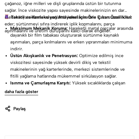
çağanoz, iğne milleri ve dişli gruplarında üstün bir tutunma
sağlar. İnce viskozite yapısı sayesinde makinelerinizin en dar
mekanik yataklarına ve yağlama kanallarına bile kusursuzca nüfuz
Tekstil ve Konfeksiyon Atölyeleri İçin Öne Çıkan Özellikleri
eder; sürtünmeyi sıfıra indirerek iplik kopmalarını, parça
Maksimum Mekanik Koruma:
Hareketli metal parçalar arasında
aşınmalarını ve üretim duruşlarını kalıcı olarak engeller.
dayanıklı bir film tabakası oluşturarak sürtünme kaynaklı
aşınmaları, parça kırılmalarını ve erken yıpranmaları minimuma
indirir.
Üstün Akışkanlık ve Penetrasyon:
Optimize edilmiş ince
viskozitesi sayesinde yüksek devirli dikiş ve tekstil
makinelerinin yağ karterlerinde, merkezi sistemlerinde ve
fitilli yağlama hatlarında mükemmel sirkülasyon sağlar.
Isınma ve Çamurlaşma Karşıtı:
Yüksek sıcaklıklarda çalışan
çağanoz grubu ve mekanik millerde çabuk bozulmaz; kararma,
daha fazla göster
tortu, tortulaşma veya çamurlaşma yaparak makine
mekanizmasını sıkıştırmaz.
Paylaş
Oksidasyon ve Pas Koruması:
Metal yüzeylerde neme, havaya
ve tekstil tozlarına karşı güçlü bir koruyucu kalkan oluşturarak
korozyonu ve paslanmayı kesin olarak önler.
Ekonomik 16 Litre Endüstriyel Ambalaj:
Büyük ölçekli
atölyeler, fabrikalar ve merkezi karter dolumları için en ideal,