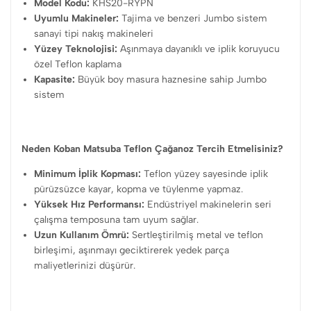
Model Kodu:
KHS20-RYPN
Uyumlu Makineler:
Tajima ve benzeri Jumbo sistem
sanayi tipi nakış makineleri
Yüzey Teknolojisi:
Aşınmaya dayanıklı ve iplik koruyucu
özel Teflon kaplama
Kapasite:
Büyük boy masura haznesine sahip Jumbo
sistem
Neden Koban Matsuba Teflon Çağanoz Tercih Etmelisiniz?
Minimum İplik Kopması:
Teflon yüzey sayesinde iplik
pürüzsüzce kayar, kopma ve tüylenme yapmaz.
Yüksek Hız Performansı:
Endüstriyel makinelerin seri
çalışma temposuna tam uyum sağlar.
Uzun Kullanım Ömrü:
Sertleştirilmiş metal ve teflon
birleşimi, aşınmayı geciktirerek yedek parça
maliyetlerinizi düşürür.