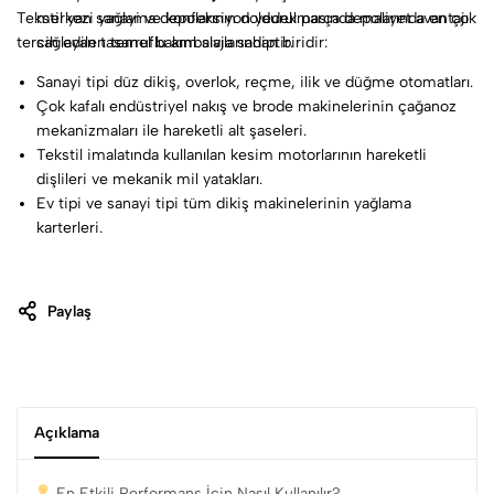
Tekstil yan sanayi ve konfeksiyon yedek parça depolarında en çok
merkezi yağlama depolarının doldurulmasında maliyet avantajı
tercih edilen temel bakım sıvılarından biridir:
sağlayan tasarruflu ambalaja sahiptir.
Sanayi tipi düz dikiş, overlok, reçme, ilik ve düğme otomatları.
Çok kafalı endüstriyel nakış ve brode makinelerinin çağanoz
mekanizmaları ile hareketli alt şaseleri.
Tekstil imalatında kullanılan kesim motorlarının hareketli
dişlileri ve mekanik mil yatakları.
Ev tipi ve sanayi tipi tüm dikiş makinelerinin yağlama
karterleri.
Paylaş
Açıklama
En Etkili Performans İçin Nasıl Kullanılır?