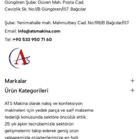
Güngören Şube: Güven Mah. Posta Cad.
Cevizlik Sk. No:1/B Güngören/İST Bağcılar
Şube: Yenimahalle mah. Mahmutbey Cad. No:198/B Bağcılar/İST
Email:
info@atsmakina.com
Tel :
+90 533 950 71 60
Markalar
Ürün Kategorileri
ATS Makina olarak nakış ve konfeksiyon
makineleri için yedek parça ve sarf malzeme
tedariği konusunda sektöre öncülük ettik.
25 yılı aşkın tecrübemizle sektörün
gelişmelerini takip ederek geniş ürün
yelpazemizle müşterilerimize en hızlı