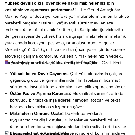
Yüksek devirli dikiş, overlok ve nakış makineleriniz için
kesintisiz ve aşınmasız performans!
1 Litre Genel Amaçlı Sarı
Makine Yağı, endüstriyel konfeksiyon makinelerinizin en kritik ve
hareketli parçalarını sürekli yağlayarak sürtünmeyi en aza
indirmek üzere özel olarak üretilmiştir. Sahip olduğu viskozite
dengesi sayesinde yüksek hızlarda çalışan makinelerin mekanik
yataklarında korozyon, pas ve aşınma oluşumunu engeller.
Mekanik gürültüyü (gıcırtı ve cızırtıları) saniyeler içinde keserek
atölye içi çalışma konforunu yükseltir, makinelerinizin yedek
parça değişim maliyetlerini kalıcı olarak düşürür.
Konfeksiyon ve Nakış Atölyeleri İçin Öne Çıkan Özellikleri
Yüksek Isı ve Devir Dayanımı:
Çok yüksek hızlarda çalışan
çağanoz grubu ve iğne millerinde film tabakasını bozmaz;
sürtünme kaynaklı iğne kırılmalarını ve iplik kopmalarını önler.
Üstün Pas ve Aşınma Koruması:
Mekanik aksamın üzerinde
koruyucu bir tabaka inşa ederek nemden, tozdan ve tekstil
havından kaynaklanan sıkışmaları çözer.
Makinelerin Ömrünü Uzatır:
Düzenli periyotlarla
uygulandığında dişli kutuları, rulmanlar ve hareketli miller
üzerinde tam koruma sağlayarak dur-kalk maliyetlerini azaltır.
Tavsiye Edilen Kullanım Alanları
Ekonomik 1 Litre Ambalaj:
Atölye içi sürekli kullanımlarda ve