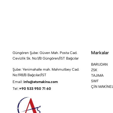
Markalar
Güngören Şube: Güven Mah. Posta Cad.
Cevizlik Sk. No:1/B Güngören/İST Bağcılar
BARUDAN
Şube: Yenimahalle mah. Mahmutbey Cad.
ZSK
No:198/B Bağcılar/İST
TAJIMA
SWF
Email:
info@atsmakina.com
ÇİN MAKİNE
Tel :
+90 533 950 71 60