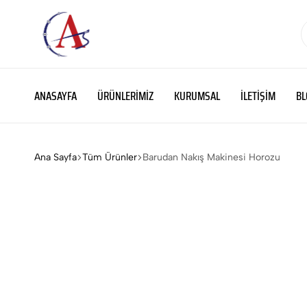
ATS
Binlerce
MAKİNA
parça,
ANASAYFA
ÜRÜNLERIMIZ
KURUMSAL
İLETIŞIM
BL
binlerce
çözüm
Ana Sayfa
Tüm Ürünler
Barudan Nakış Makinesi Horozu