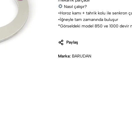
mekanik parçadır
Nasıl çalışır?
•Horoz kamı + tahrik kolu ile senkron çal
•İğneyle tam zamanında buluşur
*Görseldeki model 850 ve 1000 devir m
Paylaş
Marka:
BARUDAN