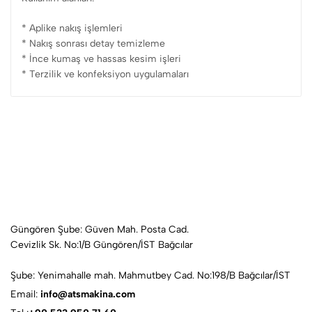
* Aplike nakış işlemleri
* Nakış sonrası detay temizleme
* İnce kumaş ve hassas kesim işleri
* Terzilik ve konfeksiyon uygulamaları
Güngören Şube: Güven Mah. Posta Cad.
Cevizlik Sk. No:1/B Güngören/İST Bağcılar
Şube: Yenimahalle mah. Mahmutbey Cad. No:198/B Bağcılar/İST
Email:
info@atsmakina.com