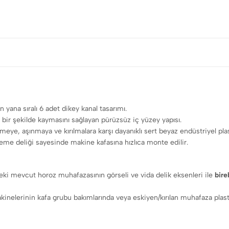
n yana sıralı 6 adet dikey kanal tasarımı.
 bir şekilde kaymasını sağlayan pürüzsüz iç yüzey yapısı.
e, aşınmaya ve kırılmalara karşı dayanıklı sert beyaz endüstriyel pla
leme deliği sayesinde makine kafasına hızlıca monte edilir.
i mevcut horoz muhafazasının görseli ve vida delik eksenleri ile
bire
ş makinelerinin kafa grubu bakımlarında veya eskiyen/kırılan muhafaza pl