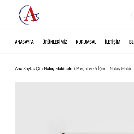
ATS
Binlerce
MAKİNA
parça,
ANASAYFA
ÜRÜNLERIMIZ
KURUMSAL
İLETIŞIM
BL
binlerce
çözüm
Ana Sayfa
Çin Nakış Makineleri Parçaları
6 İğneli Nakış Makin