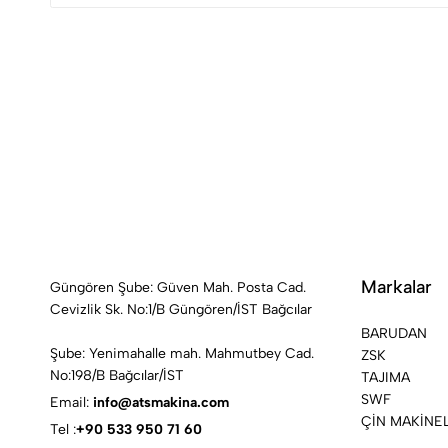
Markalar
Güngören Şube: Güven Mah. Posta Cad.
Cevizlik Sk. No:1/B Güngören/İST Bağcılar
BARUDAN
Şube: Yenimahalle mah. Mahmutbey Cad.
ZSK
No:198/B Bağcılar/İST
TAJIMA
SWF
Email:
info@atsmakina.com
ÇİN MAKİNE
Tel :
+90 533 950 71 60